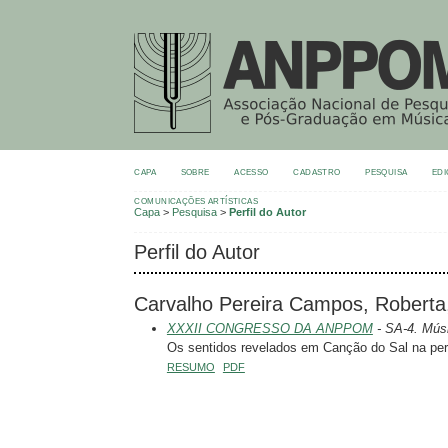
CAPA
SOBRE
ACESSO
CADASTRO
PESQUISA
EDI
COMUNICAÇÕES ARTÍSTICAS
Capa
>
Pesquisa
>
Perfil do Autor
Perfil do Autor
Carvalho Pereira Campos, Roberta
XXXII CONGRESSO DA ANPPOM
- SA-4. Mús
Os sentidos revelados em Canção do Sal na per
RESUMO
PDF