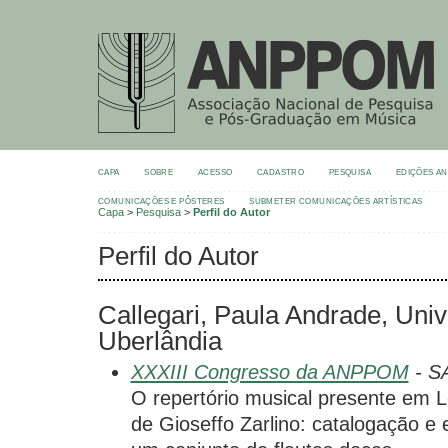
CAPA
SOBRE
ACESSO
CADASTRO
PESQUISA
EDIÇÕES A
COMUNICAÇÕES E PÔSTERES
SUBMETER COMUNICAÇÕES ARTÍSTICAS
Capa
>
Pesquisa
>
Perfil do Autor
Perfil do Autor
Callegari, Paula Andrade, Uni
Uberlândia
XXXIII Congresso da ANPPOM
- SA
O repertório musical presente em Le
de Gioseffo Zarlino: catalogação e