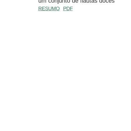
um conjunto de flautas doces
RESUMO
PDF