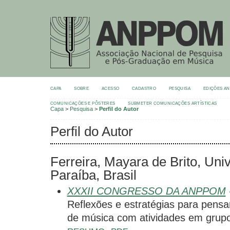
CAPA
SOBRE
ACESSO
CADASTRO
PESQUISA
EDIÇÕES A
COMUNICAÇÕES E PÔSTERES
SUBMETER COMUNICAÇÕES ARTÍSTICAS
Capa
>
Pesquisa
>
Perfil do Autor
Perfil do Autor
Ferreira, Mayara de Brito, Uni
Paraíba, Brasil
XXXII CONGRESSO DA ANPPOM
Reflexões e estratégias para pensar
de música com atividades em grupo