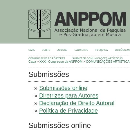
CAPA
SOBRE
ACESSO
CADASTRO
PESQUISA
EDIÇÕES A
COMUNICAÇÕES E PÔSTERES
SUBMETER COMUNICAÇÕES ARTÍSTICAS
Capa
>
XXXII Congresso da ANPPOM
>
COMUNICAÇÕES ARTÍSTICA
Submissões
»
Submissões online
»
Diretrizes para Autores
»
Declaração de Direito Autoral
»
Política de Privacidade
Submissões online