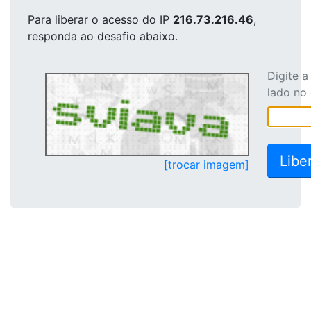
Para liberar o acesso
do IP
216.73.216.46
,
responda ao desafio abaixo.
Digite 
lado no
[trocar imagem]