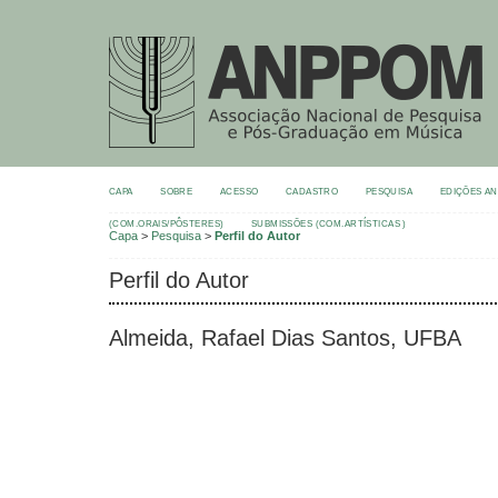
CAPA
SOBRE
ACESSO
CADASTRO
PESQUISA
EDIÇÕES A
(COM.ORAIS/PÔSTERES)
SUBMISSÕES (COM.ARTÍSTICAS )
Capa
>
Pesquisa
>
Perfil do Autor
Perfil do Autor
Almeida, Rafael Dias Santos, UFBA