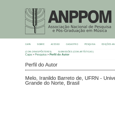
CAPA
SOBRE
ACESSO
CADASTRO
PESQUISA
EDIÇÕES A
(COM.ORAIS/PÔSTERES)
SUBMISSÕES (COM.ARTÍSTICAS )
Capa
>
Pesquisa
>
Perfil do Autor
Perfil do Autor
Melo, Iranildo Barreto de, UFRN - Univ
Grande do Norte, Brasil