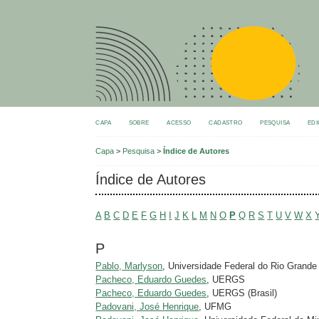
CAPA
SOBRE
ACESSO
CADASTRO
PESQUISA
EDI
Capa
>
Pesquisa
>
Índice de Autores
Índice de Autores
A
B
C
D
E
F
G
H
I
J
K
L
M
N
O
P
Q
R
S
T
U
V
W
X
P
Pablo, Marlyson
, Universidade Federal do Rio Grande
Pacheco, Eduardo Guedes
, UERGS
Pacheco, Eduardo Guedes
, UERGS (Brasil)
Padovani, José Henrique
, UFMG