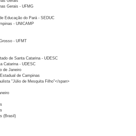
inas Gerais
inas Gerais - UFMG
o de Educação do Pará - SEDUC
Campinas - UNICAMP
o Grosso - UFMT
stado de Santa Catarina - UDESC
ta Catarina - UDESC
o de Janeiro
e Estadual de Campinas
lista "Júlio de Mesquita Filho"</span>
aneiro
is
is
 (Brasil)