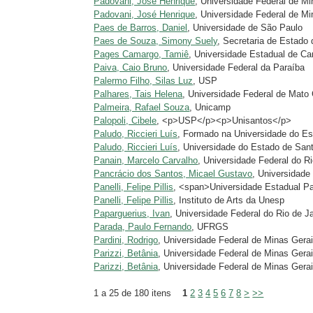
Padovani, José Henrique
, Universidade Federal de M
Padovani, José Henrique
, Universidade Federal de M
Paes de Barros, Daniel
, Universidade de São Paulo
Paes de Souza, Simony Suely
, Secretaria de Estad
Pages Camargo, Tamiê
, Universidade Estadual de 
Paiva, Caio Bruno
, Universidade Federal da Paraíba
Palermo Filho, Silas Luz
, USP
Palhares, Tais Helena
, Universidade Federal de Mat
Palmeira, Rafael Souza
, Unicamp
Palopoli, Cibele
, <p>USP</p><p>Unisantos</p>
Paludo, Riccieri Luís
, Formado na Universidade do E
Paludo, Riccieri Luís
, Universidade do Estado de San
Panain, Marcelo Carvalho
, Universidade Federal do Ri
Pancrácio dos Santos, Micael Gustavo
, Universidad
Panelli, Felipe Pillis
, <span>Universidade Estadual Pau
Panelli, Felipe Pillis
, Instituto de Arts da Unesp
Paparguerius, Ivan
, Universidade Federal do Rio de J
Parada, Paulo Fernando
, UFRGS
Pardini, Rodrigo
, Universidade Federal de Minas Gera
Parizzi, Betânia
, Universidade Federal de Minas Gera
Parizzi, Betânia
, Universidade Federal de Minas Gerais
1 a 25 de 180 itens
1
2
3
4
5
6
7
8
>
>>