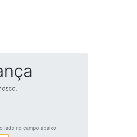
ança
nosco.
ao lado no campo abaixo