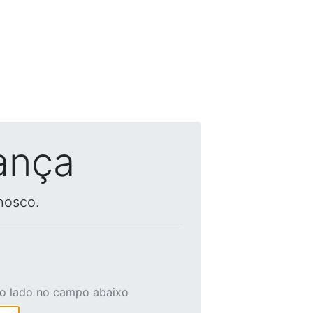
ança
nosco.
ao lado no campo abaixo